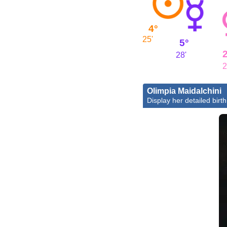
4°
25'
5°
28'
2
Olimpia Maidalchini
Display her detailed birth