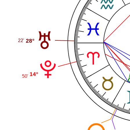
28°
22'
14°
50'