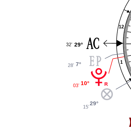
12
29°
32'
1
7°
28'
10°
03'
29°
15'