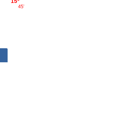
15°
45'