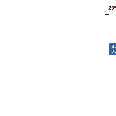
29
11'
Ba
Di