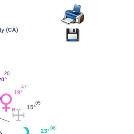
ty (CA)
20'
20°
47'
19°
05'
15°
06'
23°