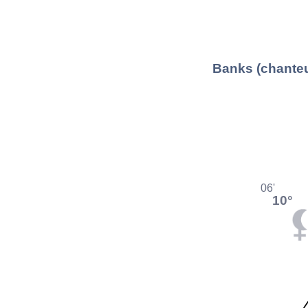
Banks (chanteu
06'
10°